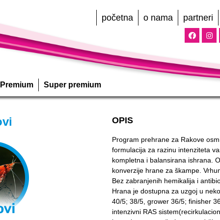
početna
o nama
partneri
Premium
Super premium
vi
OPIS
Program prehrane za Rakove osmiš
formulacija za razinu intenziteta 
kompletna i balansirana ishrana. O
konverzije hrane za škampe. Vrhuns
Bez zabranjenih hemikalija i antibi
Hrana je dostupna za uzgoj u nekoli
40/5; 38/5, grower 36/5; finisher 36
intenzivni RAS sistem(recirkulacion