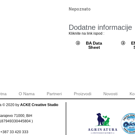
Nepoznato
Dodatne informacije
Kliknite na link ispod :
BA Data
E
Sheet
tna
O Nama
Partneri
Proizvodi
Novosti
Ko
na © 2020 by
ACKE Creative Studio
 Sarajevo 71000, BiH
.187949330445804
)
|
+387 33 420 333