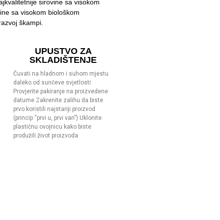
ajkvalitetnije sirovine sa visokom
teine sa visokom biološkom
 razvoj škampi.
UPUSTVO ZA
SKLADIŠTENJE
Čuvati na hladnom i suhom mjestu
daleko od sunčeve svjetlosti
Provjerite pakiranje na proizvedene
datume Zakrenite zalihu da biste
prvo koristili najstariji proizvod
(princip “prvi u, prvi van”) Uklonite
plastičnu ovojnicu kako biste
produžili život proizvoda