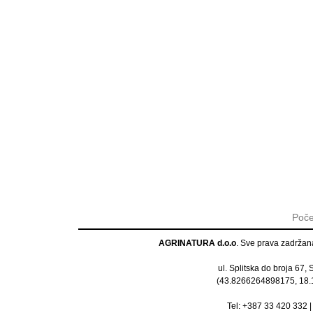
Poče
AGRINATURA d.o.o
. Sve prava zadrža
ul. Splitska do broja 67,
(
43.8266264898175, 18
Tel:
+387 33 420 332