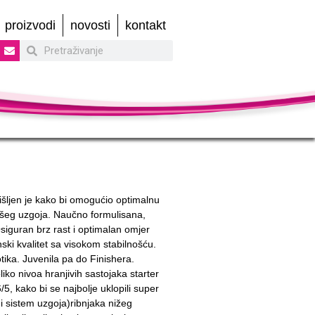
proizvodi
novosti
kontakt
ljen je kako bi omogućio optimalnu
vašeg uzgoja. Naučno formulisana,
siguran brz rast i optimalan omjer
ki kvalitet sa visokom stabilnošću.
otika. Juvenila pa do Finishera.
ko nivoa hranjivih sastojaka starter
/5, kako bi se najbolje uklopili super
i sistem uzgoja)ribnjaka nižeg