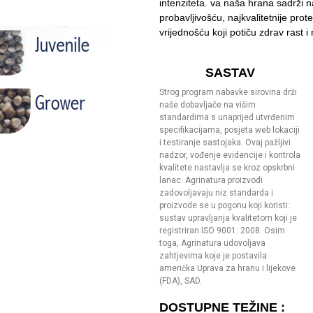
intenziteta. va naša hrana sadrži n
probavljivošću, najkvalitetnije pro
vrijednošću koji potiču zdrav rast i
SASTAV
Strog program nabavke sirovina drži
naše dobavljače na višim
standardima s unaprijed utvrđenim
specifikacijama, posjeta web lokaciji
i testiranje sastojaka. Ovaj pažljivi
nadzor, vođenje evidencije i kontrola
kvalitete nastavlja se kroz opskrbni
lanac. Agrinatura proizvodi
zadovoljavaju niz standarda i
proizvode se u pogonu koji koristi:
sustav upravljanja kvalitetom koji je
registriran ISO 9001: 2008. Osim
toga, Agrinatura udovoljava
zahtjevima koje je postavila
američka Uprava za hranu i lijekove
(FDA), SAD.
DOSTUPNE TEŽINE :