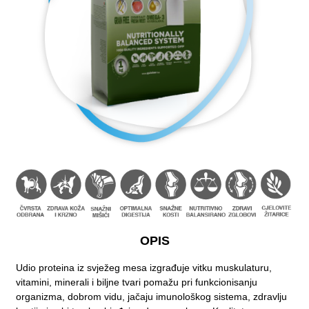
OPIS
Udio proteina iz svježeg mesa izgrađuje vitku muskulaturu,
vitamini, minerali i biljne tvari pomažu pri funkcionisanju
organizma, dobrom vidu, jačaju imunološkog sistema, zdravlju