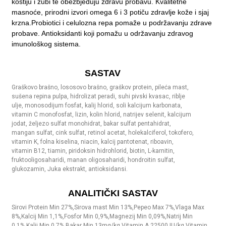
kostiju i zubi te obezbjeđuju zdravu probavu. Kvalitetne
masnoće, prirodni izvori omega 6 i 3 potiču zdravlje kože i sjaj
krzna.Probiotici i celulozna repa pomaže u podržavanju zdrave
probave. Antioksidanti koji pomažu u održavanju zdravog
imunološkog sistema.
SASTAV
Graškovo brašno, lososovo brašno, graškov protein, pileća mast,
sušena repina pulpa, hidrolizat peradi, suhi pivski kvasac, riblje
ulje, monosodijum fosfat, kalij hlorid, soli kalcijum karbonata,
vitamin C monofosfat, lizin, kolin hlorid, natrijev selenit, kalcijum
jodat, željezo sulfat monohidrat, bakar sulfat pentahidrat,
mangan sulfat, cink sulfat, retinol acetat, holekalciferol, tokofero,
vitamin K, folna kiselina, niacin, kalcij pantotenat, riboavin,
vitamin B12, tiamin, piridoksin hidrohlorid, biotin, L-karnitin,
fruktooligosaharidi, manan oligosaharidi, hondroitin sulfat,
glukozamin, Juka ekstrakt, antioksidansi.
ANALITIČKI SASTAV
Sirovi Protein Min 27%,Sirova mast Min 13%,Pepeo Max 7%,Vlaga Max
8%,Kalcij Min 1,1%,Fosfor Min 0,9%,Magnezij Min 0,09%,Natrij Min
0,1%,Kalij Min 0,7%,Bakar Min 13mg/kg,Vitamin A 22500 IU/kg,Vitamin