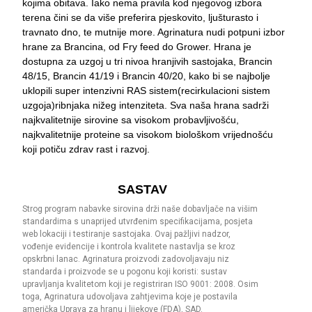
kojima obitava. Iako nema pravila kod njegovog izbora
terena čini se da više preferira pjeskovito, ljušturasto i
travnato dno, te mutnije more. Agrinatura nudi potpuni izbor
hrane za Brancina, od Fry feed do Grower. Hrana je
dostupna za uzgoj u tri nivoa hranjivih sastojaka, Brancin
48/15, Brancin 41/19 i Brancin 40/20, kako bi se najbolje
uklopili super intenzivni RAS sistem(recirkulacioni sistem
uzgoja)ribnjaka nižeg intenziteta. Sva naša hrana sadrži
najkvalitetnije sirovine sa visokom probavljivošću,
najkvalitetnije proteine sa visokom biološkom vrijednošću
koji potiču zdrav rast i razvoj.
SASTAV
Strog program nabavke sirovina drži naše dobavljače na višim
standardima s unaprijed utvrđenim specifikacijama, posjeta
web lokaciji i testiranje sastojaka. Ovaj pažljivi nadzor,
vođenje evidencije i kontrola kvalitete nastavlja se kroz
opskrbni lanac. Agrinatura proizvodi zadovoljavaju niz
standarda i proizvode se u pogonu koji koristi: sustav
upravljanja kvalitetom koji je registriran ISO 9001: 2008. Osim
toga, Agrinatura udovoljava zahtjevima koje je postavila
američka Uprava za hranu i lijekove (FDA), SAD.