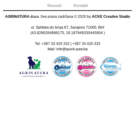
Novosti
Kontakt
AGRINATURA d.o.o
. Sve prava zadržana © 2020 by
ACKE Creative Studio
ul. Splitska do broja 67, Sarajevo 71000, BiH
(
43.8266264898175, 18.187949330445804
)
Tel:
+387 33 420 332
|
+387 33 420 333
Mail:
info@quick-paw.ba