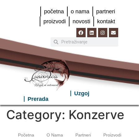
početna
o nama
partneri
proizvodi
novosti
kontakt
Uzgoj
Prerada
Category:
Konzerve
Početna
O Nama
Partneri
Proizvodi