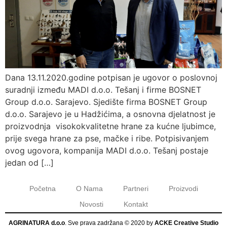
Dana 13.11.2020.godine potpisan je ugovor o poslovnoj
suradnji između MADI d.o.o. Tešanj i firme BOSNET
Group d.o.o. Sarajevo. Sjedište firma BOSNET Group
d.o.o. Sarajevo je u Hadžićima, a osnovna djelatnost je
proizvodnja visokokvalitetne hrane za kućne ljubimce,
prije svega hrane za pse, mačke i ribe. Potpisivanjem
ovog ugovora, kompanija MADI d.o.o. Tešanj postaje
jedan od […]
Početna
O Nama
Partneri
Proizvodi
Novosti
Kontakt
AGRINATURA d.o.o
. Sve prava zadržana © 2020 by
ACKE Creative Studio