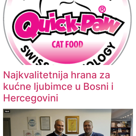
Najkvalitetnija hrana za
kućne ljubimce u Bosni i
Hercegovini